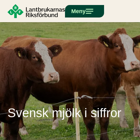
Meny
Svensk mjölk i siffror