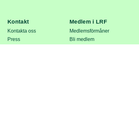
Kontakt
Medlem i LRF
Kontakta oss
Medlemsförmåner
Press
Bli medlem
Personuppgifter
Genvägar
In English
Om webbplatsen
About LRF
Tillgänglighet
Nyhetsbrev
Lediga jobb