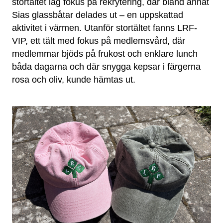
stortältet låg fokus på rekrytering, där bland annat
Sias glassbåtar delades ut – en uppskattad
aktivitet i värmen. Utanför stortältet fanns LRF-
VIP, ett tält med fokus på medlemsvård, där
medlemmar bjöds på frukost och enklare lunch
båda dagarna och där snygga kepsar i färgerna
rosa och oliv, kunde hämtas ut.