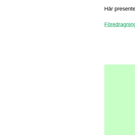
Här present
Föredragning