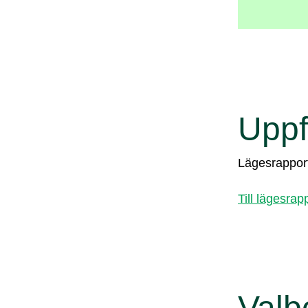
Uppf
Lägesrapport
Till lägesrap
Valb