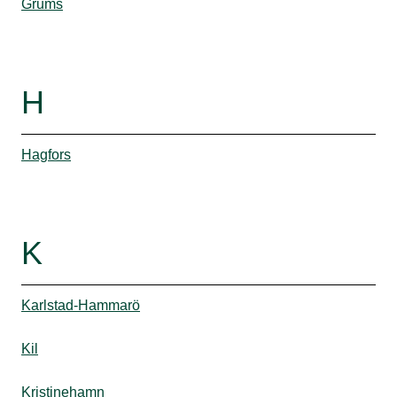
Grums
H
Hagfors
K
Karlstad-Hammarö
Kil
Kristinehamn