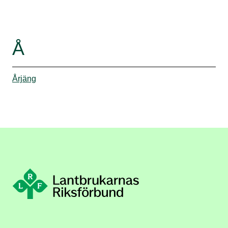
Å
Årjäng