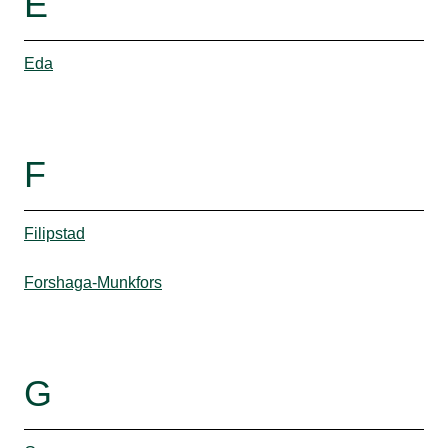
E
Eda
F
Filipstad
Forshaga-Munkfors
G