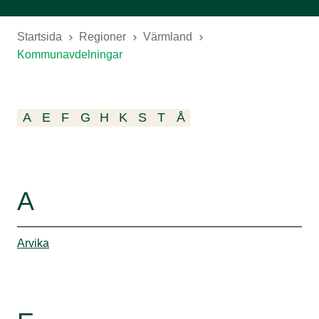
Startsida
Regioner
Värmland
Kommunavdelningar
A
E
F
G
H
K
S
T
Å
A
Arvika