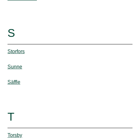
S
Storfors
Sunne
Säffle
T
Torsby