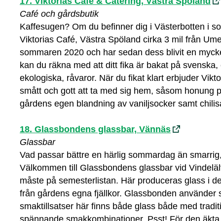
17.
Viktorias Café & Catering
, Västra Spöland
Café och gårdsbutik
Kaffesugen? Om du befinner dig i Västerbotten i s
Viktorias Café, Västra Spöland cirka 3 mil från Um
sommaren 2020 och har sedan dess blivit en mycket
kan du räkna med att ditt fika är bakat på svenska,
ekologiska, råvaror. När du fikat klart erbjuder Vikt
smått och gott att ta med sig hem, såsom honung 
gårdens egen blandning av vaniljsocker samt chilis
18. Glassbondens glassbar, Vännäs
Glassbar
Vad passar bättre en härlig sommardag än smarrig
Välkommen till Glassbondens glassbar vid Vindeläl
måste på semesterlistan. Här produceras glass i de
från gårdens egna fjällkor. Glassbonden använder s
smaktillsatser här finns både glass både med tradi
spännande smakkombinationer. Psst! För den äkta 