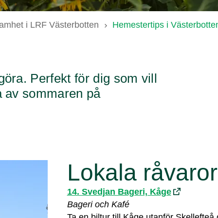
amhet i LRF Västerbotten
Hemestertips i Västerbotte
göra. Perfekt för dig som vill
uta av sommaren på
Lokala råvaror
14. Svedjan Bageri, Kåge
Bageri och Kafé
Ta en biltur till Kåge utanför Skelleft