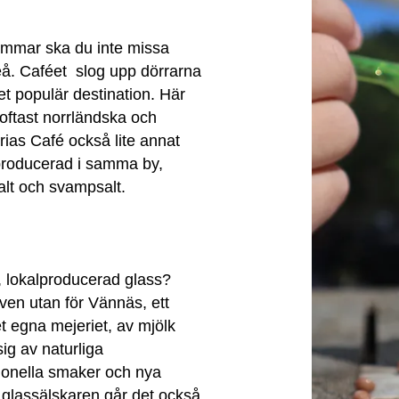
ommar ska du inte missa
eå. Caféet slog upp dörrarna
 populär destination. Här
 oftast norrländska och
orias Café också lite annat
producerad i samma by,
alt och svampsalt.
, lokalproducerad glass?
ven utan för Vännäs, ett
t egna mejeriet, av mjölk
ig av naturliga
tionella smaker och nya
glassälskaren går det också