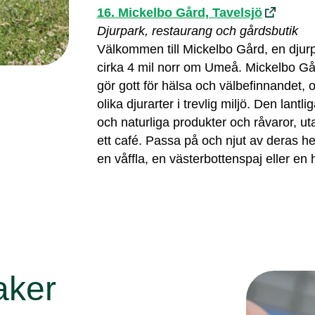
16. Mickelbo Gård, Tavelsjö
Djurpark, restaurang och gårdsbutik
Välkommen till Mickelbo Gård, en djur
cirka 4 mil norr om Umeå. Mickelbo Går
gör gott för hälsa och välbefinnandet, oc
olika djurarter i trevlig miljö. Den lan
och naturliga produkter och råvaror, uta
ett café. Passa på och njut av deras hem
en våffla, en västerbottenspaj eller e
aker