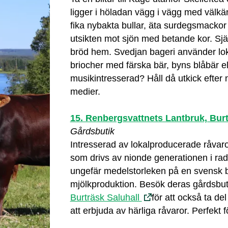
ligger i höladan vägg i vägg med väl
fika nybakta bullar, äta surdegsmacko
utsikten mot sjön med betande kor. Sj
bröd hem. Svedjan bageri använder loka
briocher med färska bär, byns blåbär elle
musikintresserad? Håll då utkick efter
medier.
15. Renbergsvattnets Lantbruk, Bur
Gårdsbutik
Intresserad av lokalproducerade råva
som drivs av nionde generationen i ra
ungefär medelstorleken på en svensk 
mjölkproduktion. Besök deras gårdsbutik
Burträsk Saluhall
för att också ta d
att erbjuda av härliga råvaror. Perfekt