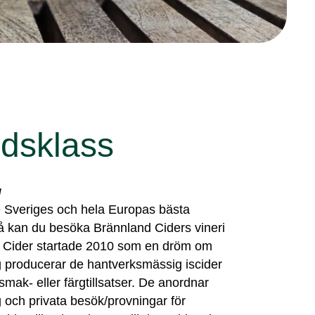
ldsklass
g
e Sveriges och hela Europas bästa
å kan du besöka Brännland Ciders vineri
d Cider startade 2010 som en dröm om
g producerar de hantverksmässig iscider
ak- eller färgtillsatser. De anordnar
ch privata besök/provningar för