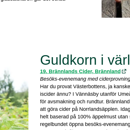
Guldkorn i vär
19. Brännlands Cider, Brännland
Besöks-evenemang med ciderprovnin
Har du provat Västerbottens, ja kansk
iscider ännu? I Vännäsby utanför Ume
för avsmakning och rundtur. Brännlan
att göra cider på Norrlandsäpplen. Ida
helt baserad på 100% äppelmust utan sm
regelbundet öppna besöks-evenemang o