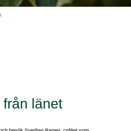
n
 från länet
eå och besök Svedjan Bageri, caféet som