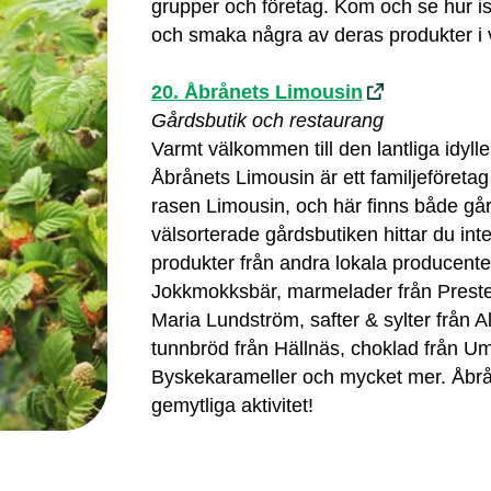
grupper och företag. Kom och se hur isci
och smaka några av deras produkter i 
20. Åbrånets Limousin
Gårdsbutik och restaurang
Varmt välkommen till den lantliga idyll
Åbrånets Limousin är ett familjeföretag
rasen Limousin, och här finns både går
välsorterade gårdsbutiken hittar du in
produkter från andra lokala producenter
Jokkmokksbär, marmelader från Prestel
Maria Lundström, safter & sylter från A
tunnbröd från Hällnäs, choklad från Um
Byskekarameller och mycket mer. Åbr
gemytliga aktivitet!