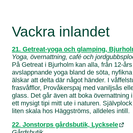
Vackra inlandet
21. Getreat-yoga och glamping, Bjurho
Yoga, övernattning, café och jordgubbsplo
På Getreat i Bjurholm kan alla, från 12-års
avslappnande yoga bland de söta, nyfikna 
älskar att delta där något händer. I våffel
frasvåfflor, Provåkerspaj med vaniljsås el
glass. Det går även att boka övernattning i 
ett mysigt tipi mitt ute i naturen. Självploc
liten skala hos Häggströms, alldeles intill.
22. Jonstorps gårdsbutik, Lycksele
Gårdsbutik