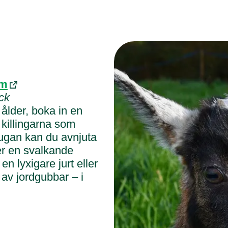
lm
ck
 ålder, boka in en
killingarna som
stugan kan du avnjuta
ler en svalkande
en lyxigare jurt eller
k av jordgubbar – i