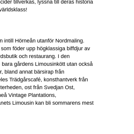
der tillverkas, lyssna till deras historia
världsklass!
en intill Hörneån utanför Nordmaling.
 som föder upp högklassiga biffdjur av
dsbutik och restaurang. I den
te bara gårdens Limousinkött utan också
, bland annat bärsirap från
es Trädgårscafé, konsthantverk från
lterheden, ost från Svedjan Ost,
eå Vintage Plantations,
ånets Limousin kan bli sommarens mest