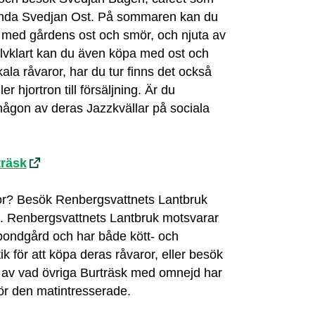
kända Svedjan Ost. På sommaren kan du
r med gårdens ost och smör, och njuta av
älvklart kan du även köpa med ost och
la råvaror, har du tur finns det också
r hjortron till försäljning. Är du
 någon av deras Jazzkvällar på sociala
träsk
ror? Besök Renbergsvattnets Lantbruk
d. Renbergsvattnets Lantbruk motsvarar
bondgård och har både kött- och
 för att köpa deras råvaror, eller besök
el av vad övriga Burträsk med omnejd har
 för den matintresserade.