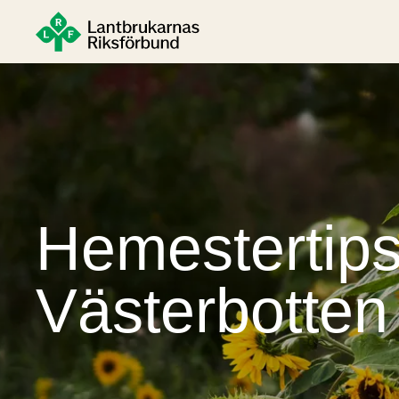
Hemestertips
Västerbotten