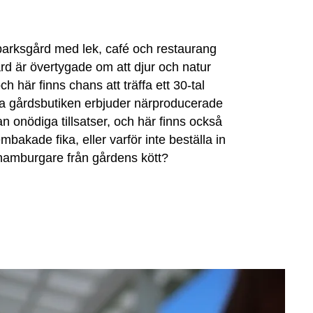
parksgård med lek, café och restaurang
d är övertygade om att djur och natur
h här finns chans att träffa ett 30-tal
tliga gårdsbutiken erbjuder närproducerade
n onödiga tillsatser, och här finns också
bakade fika, eller varför inte beställa in
n hamburgare från gårdens kött?