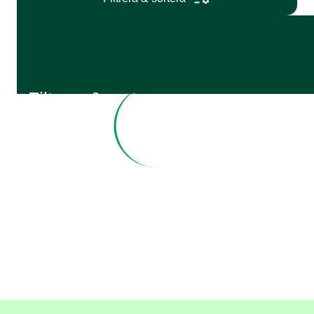
Filtrera & sortera
Regioner
Sakområden