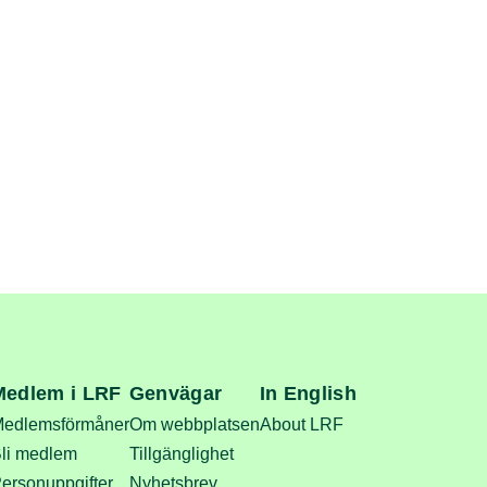
Medlem i LRF
Genvägar
In English
edlemsförmåner
Om webbplatsen
About LRF
li medlem
Tillgänglighet
ersonuppgifter
Nyhetsbrev