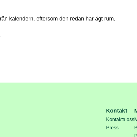
t från kalendern, eftersom den redan har ägt rum.
.
Kontakt
Kontakta oss
M
Press
B
P