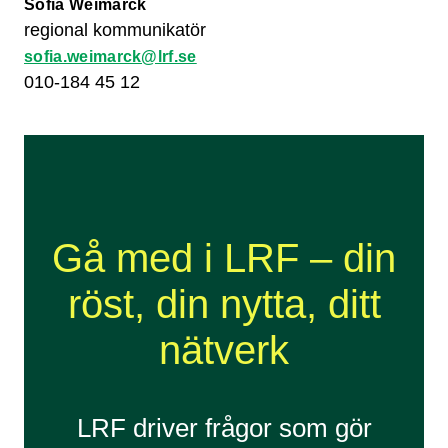
Sofia Weimarck
regional kommunikatör
sofia.weimarck@lrf.se
010-184 45 12
Gå med i LRF – din
röst, din nytta, ditt
nätverk
LRF driver frågor som gör